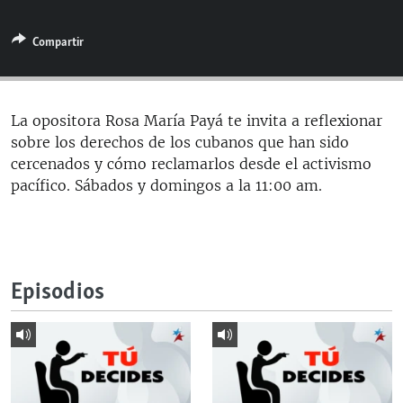
RADIO MARTÍ
Compartir
ESPECIALES
MULTIMEDIA
ESPECIALES
EDITORIALES
LA REALIDAD DE LA VIVIENDA EN CUBA
La opositora Rosa María Payá te invita a reflexionar
sobre los derechos de los cubanos que han sido
SER VIEJO EN CUBA
SÍGUENOS
cercenados y cómo reclamarlos desde el activismo
KENTU-CUBANO
pacífico. Sábados y domingos a la 11:00 am.
LOS SANTOS DE HIALEAH
DESINFORMACIÓN RUSA EN AMÉRICA LATINA
LA INVASIÓN DE RUSIA A UCRANIA
Episodios