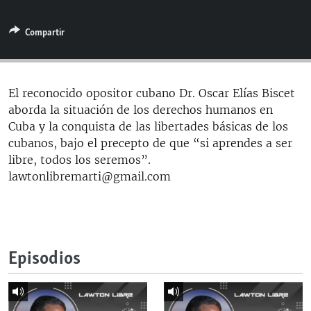
RADIO MARTÍ
Compartir
ESPECIALES
MULTIMEDIA
ESPECIALES
EDITORIALES
LA REALIDAD DE LA VIVIENDA EN CUBA
El reconocido opositor cubano Dr. Oscar Elías Biscet
aborda la situación de los derechos humanos en
SER VIEJO EN CUBA
SÍGUENOS
Cuba y la conquista de las libertades básicas de los
KENTU-CUBANO
cubanos, bajo el precepto de que “si aprendes a ser
libre, todos los seremos”.
LOS SANTOS DE HIALEAH
lawtonlibremarti@gmail.com
DESINFORMACIÓN RUSA EN AMÉRICA LATINA
LA INVASIÓN DE RUSIA A UCRANIA
Episodios