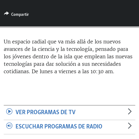
RADIO MARTÍ
Compartir
ESPECIALES
MULTIMEDIA
ESPECIALES
EDITORIALES
LA REALIDAD DE LA VIVIENDA EN CUBA
Un espacio radial que va más allá de los nuevos
avances de la ciencia y la tecnología, pensado para
SER VIEJO EN CUBA
SÍGUENOS
los jóvenes dentro de la isla que emplean las nuevas
KENTU-CUBANO
tecnologías para dar solución a sus necesidades
cotidianas. De lunes a viernes a las 10:30 am.
LOS SANTOS DE HIALEAH
DESINFORMACIÓN RUSA EN AMÉRICA LATINA
LA INVASIÓN DE RUSIA A UCRANIA
VER PROGRAMAS DE TV
ESCUCHAR PROGRAMAS DE RADIO