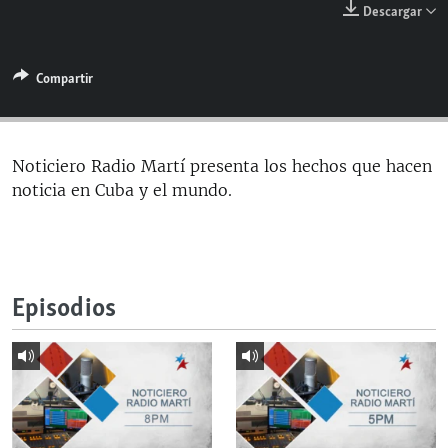
Descargar
RADIO MARTÍ
ESPECIALES
Compartir
MULTIMEDIA
ESPECIALES
EDITORIALES
LA REALIDAD DE LA VIVIENDA EN CUBA
SER VIEJO EN CUBA
Noticiero Radio Martí presenta los hechos que hacen
SÍGUENOS
noticia en Cuba y el mundo.
KENTU-CUBANO
LOS SANTOS DE HIALEAH
DESINFORMACIÓN RUSA EN AMÉRICA LATINA
Episodios
LA INVASIÓN DE RUSIA A UCRANIA