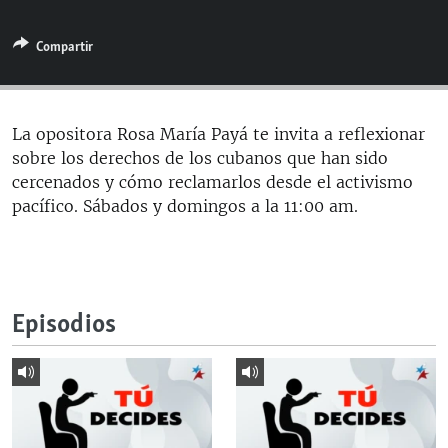
RADIO MARTÍ
Compartir
ESPECIALES
MULTIMEDIA
ESPECIALES
EDITORIALES
LA REALIDAD DE LA VIVIENDA EN CUBA
La opositora Rosa María Payá te invita a reflexionar
sobre los derechos de los cubanos que han sido
SER VIEJO EN CUBA
SÍGUENOS
cercenados y cómo reclamarlos desde el activismo
KENTU-CUBANO
pacífico. Sábados y domingos a la 11:00 am.
LOS SANTOS DE HIALEAH
DESINFORMACIÓN RUSA EN AMÉRICA LATINA
LA INVASIÓN DE RUSIA A UCRANIA
Episodios