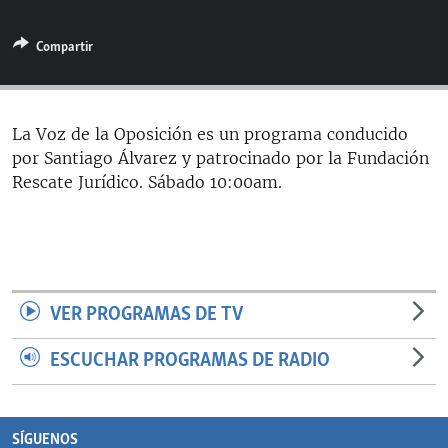
RADIO MARTÍ
Compartir
ESPECIALES
MULTIMEDIA
ESPECIALES
EDITORIALES
LA REALIDAD DE LA VIVIENDA EN CUBA
La Voz de la Oposición es un programa conducido
por Santiago Álvarez y patrocinado por la Fundación
SER VIEJO EN CUBA
SÍGUENOS
Rescate Jurídico. Sábado 10:00am.
KENTU-CUBANO
LOS SANTOS DE HIALEAH
DESINFORMACIÓN RUSA EN AMÉRICA LATINA
LA INVASIÓN DE RUSIA A UCRANIA
VER PROGRAMAS DE TV
ESCUCHAR PROGRAMAS DE RADIO
SÍGUENOS