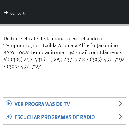
RADIO MARTÍ
Compartir
ESPECIALES
MULTIMEDIA
ESPECIALES
EDITORIALES
LA REALIDAD DE LA VIVIENDA EN CUBA
Disfrute el café de la mañana escuchando a
Tempranito, con Exilda Arjona y Alfredo Jacomino.
SER VIEJO EN CUBA
SÍGUENOS
8AM-10AM tempranitomarti@gmail.com Llámenos
KENTU-CUBANO
al: (305) 437-7316 • (305) 437-7318 • (305) 437-7194
• (305) 437-7291
LOS SANTOS DE HIALEAH
DESINFORMACIÓN RUSA EN AMÉRICA LATINA
LA INVASIÓN DE RUSIA A UCRANIA
VER PROGRAMAS DE TV
ESCUCHAR PROGRAMAS DE RADIO