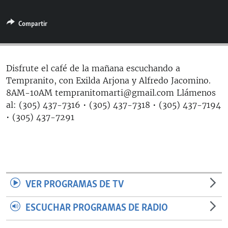
RADIO MARTÍ
Compartir
ESPECIALES
MULTIMEDIA
ESPECIALES
EDITORIALES
LA REALIDAD DE LA VIVIENDA EN CUBA
Disfrute el café de la mañana escuchando a
Tempranito, con Exilda Arjona y Alfredo Jacomino.
SER VIEJO EN CUBA
SÍGUENOS
8AM-10AM tempranitomarti@gmail.com Llámenos
KENTU-CUBANO
al: (305) 437-7316 • (305) 437-7318 • (305) 437-7194
• (305) 437-7291
LOS SANTOS DE HIALEAH
DESINFORMACIÓN RUSA EN AMÉRICA LATINA
LA INVASIÓN DE RUSIA A UCRANIA
VER PROGRAMAS DE TV
ESCUCHAR PROGRAMAS DE RADIO