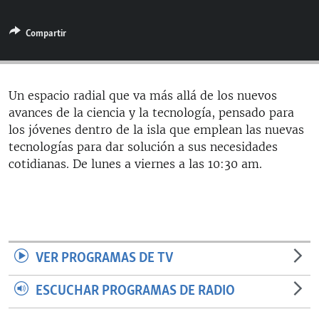
RADIO MARTÍ
Compartir
ESPECIALES
MULTIMEDIA
ESPECIALES
EDITORIALES
LA REALIDAD DE LA VIVIENDA EN CUBA
Un espacio radial que va más allá de los nuevos
avances de la ciencia y la tecnología, pensado para
SER VIEJO EN CUBA
SÍGUENOS
los jóvenes dentro de la isla que emplean las nuevas
KENTU-CUBANO
tecnologías para dar solución a sus necesidades
cotidianas. De lunes a viernes a las 10:30 am.
LOS SANTOS DE HIALEAH
DESINFORMACIÓN RUSA EN AMÉRICA LATINA
LA INVASIÓN DE RUSIA A UCRANIA
VER PROGRAMAS DE TV
ESCUCHAR PROGRAMAS DE RADIO