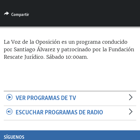
RADIO MARTÍ
Compartir
ESPECIALES
MULTIMEDIA
ESPECIALES
EDITORIALES
LA REALIDAD DE LA VIVIENDA EN CUBA
La Voz de la Oposición es un programa conducido
por Santiago Álvarez y patrocinado por la Fundación
SER VIEJO EN CUBA
SÍGUENOS
Rescate Jurídico. Sábado 10:00am.
KENTU-CUBANO
LOS SANTOS DE HIALEAH
DESINFORMACIÓN RUSA EN AMÉRICA LATINA
LA INVASIÓN DE RUSIA A UCRANIA
VER PROGRAMAS DE TV
ESCUCHAR PROGRAMAS DE RADIO
SÍGUENOS