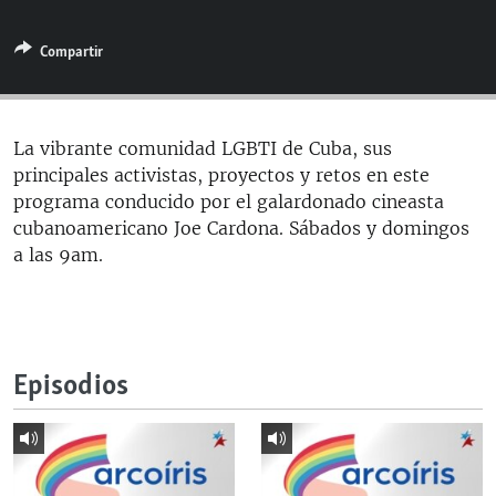
RADIO MARTÍ
Compartir
ESPECIALES
MULTIMEDIA
ESPECIALES
EDITORIALES
LA REALIDAD DE LA VIVIENDA EN CUBA
La vibrante comunidad LGBTI de Cuba, sus
principales activistas, proyectos y retos en este
SER VIEJO EN CUBA
SÍGUENOS
programa conducido por el galardonado cineasta
KENTU-CUBANO
cubanoamericano Joe Cardona. Sábados y domingos
a las 9am.
LOS SANTOS DE HIALEAH
DESINFORMACIÓN RUSA EN AMÉRICA LATINA
LA INVASIÓN DE RUSIA A UCRANIA
Episodios