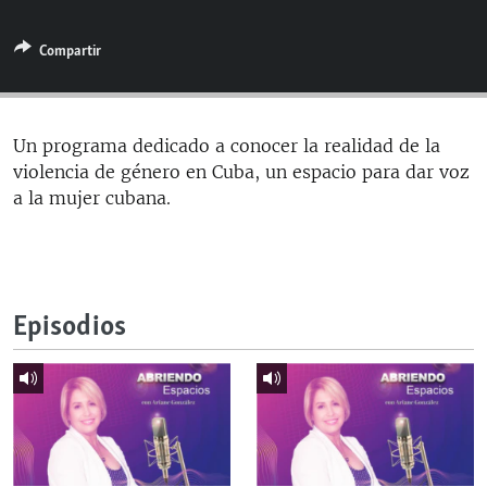
RADIO MARTÍ
Compartir
ESPECIALES
MULTIMEDIA
ESPECIALES
EDITORIALES
LA REALIDAD DE LA VIVIENDA EN CUBA
Un programa dedicado a conocer la realidad de la
violencia de género en Cuba, un espacio para dar voz
SER VIEJO EN CUBA
SÍGUENOS
a la mujer cubana.
KENTU-CUBANO
LOS SANTOS DE HIALEAH
DESINFORMACIÓN RUSA EN AMÉRICA LATINA
Episodios
LA INVASIÓN DE RUSIA A UCRANIA