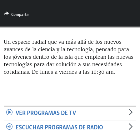
RADIO MARTÍ
Compartir
ESPECIALES
MULTIMEDIA
ESPECIALES
EDITORIALES
LA REALIDAD DE LA VIVIENDA EN CUBA
Un espacio radial que va más allá de los nuevos
avances de la ciencia y la tecnología, pensado para
SER VIEJO EN CUBA
SÍGUENOS
los jóvenes dentro de la isla que emplean las nuevas
KENTU-CUBANO
tecnologías para dar solución a sus necesidades
cotidianas. De lunes a viernes a las 10:30 am.
LOS SANTOS DE HIALEAH
DESINFORMACIÓN RUSA EN AMÉRICA LATINA
LA INVASIÓN DE RUSIA A UCRANIA
VER PROGRAMAS DE TV
ESCUCHAR PROGRAMAS DE RADIO