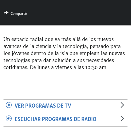
RADIO MARTÍ
Compartir
ESPECIALES
MULTIMEDIA
ESPECIALES
EDITORIALES
LA REALIDAD DE LA VIVIENDA EN CUBA
Un espacio radial que va más allá de los nuevos
avances de la ciencia y la tecnología, pensado para
SER VIEJO EN CUBA
SÍGUENOS
los jóvenes dentro de la isla que emplean las nuevas
KENTU-CUBANO
tecnologías para dar solución a sus necesidades
cotidianas. De lunes a viernes a las 10:30 am.
LOS SANTOS DE HIALEAH
DESINFORMACIÓN RUSA EN AMÉRICA LATINA
LA INVASIÓN DE RUSIA A UCRANIA
VER PROGRAMAS DE TV
ESCUCHAR PROGRAMAS DE RADIO