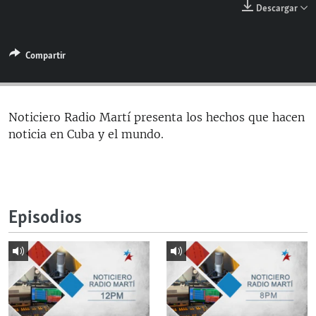
Descargar
RADIO MARTÍ
ESPECIALES
Compartir
MULTIMEDIA
ESPECIALES
EDITORIALES
LA REALIDAD DE LA VIVIENDA EN CUBA
SER VIEJO EN CUBA
Noticiero Radio Martí presenta los hechos que hacen
SÍGUENOS
noticia en Cuba y el mundo.
KENTU-CUBANO
LOS SANTOS DE HIALEAH
DESINFORMACIÓN RUSA EN AMÉRICA LATINA
Episodios
LA INVASIÓN DE RUSIA A UCRANIA