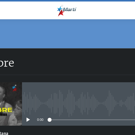
bre
No media source currently avail
0:00
ntana