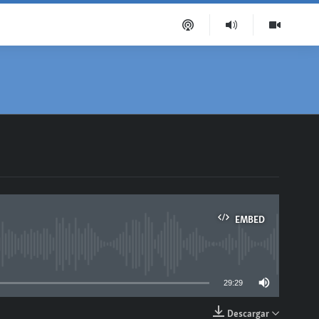
EMBED
able
29:29
Descargar