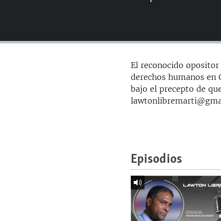
RADIO MARTÍ
ESPECIALES
MULTIMEDIA
ESPECIALES
EDITORIALES
LA REALIDAD DE LA VIVIENDA EN
El reconocido opositor 
CUBA
derechos humanos en Cu
SER VIEJO EN CUBA
bajo el precepto de que
lawtonlibremarti@gma
KENTU-CUBANO
LOS SANTOS DE HIALEAH
DESINFORMACIÓN RUSA EN
AMÉRICA LATINA
Episodios
LA INVASIÓN DE RUSIA A UCRANIA