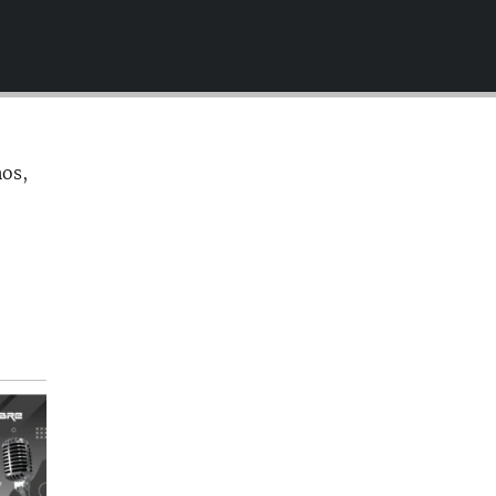
EMBED
nos,