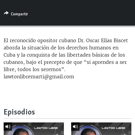
RADIO MARTÍ
Compartir
ESPECIALES
MULTIMEDIA
ESPECIALES
EDITORIALES
LA REALIDAD DE LA VIVIENDA EN CUBA
El reconocido opositor cubano Dr. Oscar Elías Biscet
aborda la situación de los derechos humanos en
SER VIEJO EN CUBA
SÍGUENOS
Cuba y la conquista de las libertades básicas de los
KENTU-CUBANO
cubanos, bajo el precepto de que “si aprendes a ser
libre, todos los seremos”.
LOS SANTOS DE HIALEAH
lawtonlibremarti@gmail.com
DESINFORMACIÓN RUSA EN AMÉRICA LATINA
LA INVASIÓN DE RUSIA A UCRANIA
Episodios