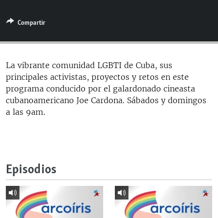
RADIO MARTÍ
Compartir
ESPECIALES
MULTIMEDIA
ESPECIALES
EDITORIALES
LA REALIDAD DE LA VIVIENDA EN CUBA
La vibrante comunidad LGBTI de Cuba, sus
principales activistas, proyectos y retos en este
SER VIEJO EN CUBA
SÍGUENOS
programa conducido por el galardonado cineasta
KENTU-CUBANO
cubanoamericano Joe Cardona. Sábados y domingos
a las 9am.
LOS SANTOS DE HIALEAH
DESINFORMACIÓN RUSA EN AMÉRICA LATINA
LA INVASIÓN DE RUSIA A UCRANIA
Episodios