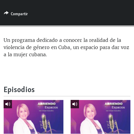
RADIO MARTÍ
Compartir
ESPECIALES
MULTIMEDIA
ESPECIALES
EDITORIALES
LA REALIDAD DE LA VIVIENDA EN CUBA
Un programa dedicado a conocer la realidad de la
violencia de género en Cuba, un espacio para dar voz
SER VIEJO EN CUBA
SÍGUENOS
a la mujer cubana.
KENTU-CUBANO
LOS SANTOS DE HIALEAH
DESINFORMACIÓN RUSA EN AMÉRICA LATINA
Episodios
LA INVASIÓN DE RUSIA A UCRANIA