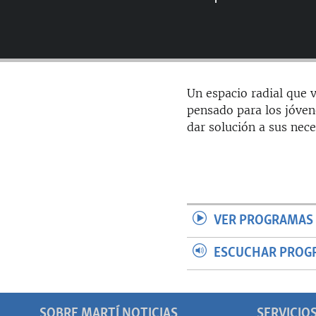
RADIO MARTÍ
ESPECIALES
MULTIMEDIA
ESPECIALES
EDITORIALES
LA REALIDAD DE LA VIVIENDA EN
Un espacio radial que v
CUBA
pensado para los jóven
SER VIEJO EN CUBA
dar solución a sus nece
KENTU-CUBANO
LOS SANTOS DE HIALEAH
DESINFORMACIÓN RUSA EN
AMÉRICA LATINA
VER PROGRAMAS 
LA INVASIÓN DE RUSIA A UCRANIA
ESCUCHAR PROG
SOBRE MARTÍ NOTICIAS
SERVICIO