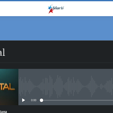
al
No media source currently avail
0:00
ntana