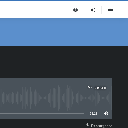
EMBED
able
29:29
Descargar