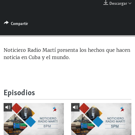
Descargar
RADIO MARTÍ
ESPECIALES
Compartir
MULTIMEDIA
ESPECIALES
EDITORIALES
LA REALIDAD DE LA VIVIENDA EN CUBA
SER VIEJO EN CUBA
Noticiero Radio Martí presenta los hechos que hacen
SÍGUENOS
noticia en Cuba y el mundo.
KENTU-CUBANO
LOS SANTOS DE HIALEAH
DESINFORMACIÓN RUSA EN AMÉRICA LATINA
Episodios
LA INVASIÓN DE RUSIA A UCRANIA