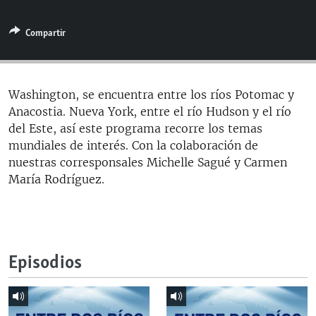
RADIO MARTÍ
Compartir
ESPECIALES
MULTIMEDIA
ESPECIALES
EDITORIALES
LA REALIDAD DE LA VIVIENDA EN CUBA
Washington, se encuentra entre los ríos Potomac y
Anacostia. Nueva York, entre el río Hudson y el río
SER VIEJO EN CUBA
SÍGUENOS
del Este, así este programa recorre los temas
KENTU-CUBANO
mundiales de interés. Con la colaboración de
nuestras corresponsales Michelle Sagué y Carmen
LOS SANTOS DE HIALEAH
María Rodríguez.
DESINFORMACIÓN RUSA EN AMÉRICA LATINA
LA INVASIÓN DE RUSIA A UCRANIA
Episodios