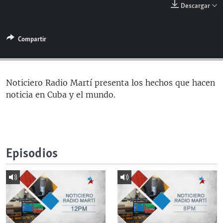
Descargar
RADIO MARTÍ
ESPECIALES
Compartir
MULTIMEDIA
ESPECIALES
EDITORIALES
LA REALIDAD DE LA VIVIENDA EN CUBA
SER VIEJO EN CUBA
Noticiero Radio Martí presenta los hechos que hacen
SÍGUENOS
noticia en Cuba y el mundo.
KENTU-CUBANO
LOS SANTOS DE HIALEAH
DESINFORMACIÓN RUSA EN AMÉRICA LATINA
Episodios
LA INVASIÓN DE RUSIA A UCRANIA