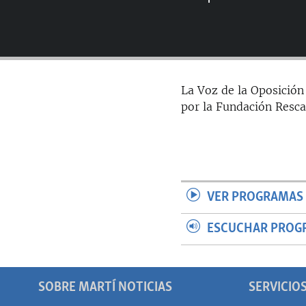
RADIO MARTÍ
ESPECIALES
MULTIMEDIA
ESPECIALES
EDITORIALES
LA REALIDAD DE LA VIVIENDA EN
La Voz de la Oposición
CUBA
por la Fundación Resca
SER VIEJO EN CUBA
KENTU-CUBANO
LOS SANTOS DE HIALEAH
DESINFORMACIÓN RUSA EN
VER PROGRAMAS 
AMÉRICA LATINA
LA INVASIÓN DE RUSIA A UCRANIA
ESCUCHAR PROG
SOBRE MARTÍ NOTICIAS
SERVICIO