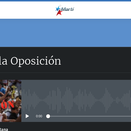
la Oposición
No media source currently avail
0:00
ntana