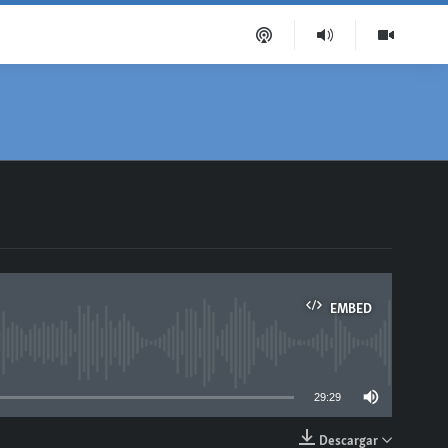
EMBED
able
29:29
Descargar