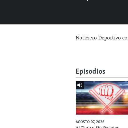
RADIO MARTÍ
ESPECIALES
MULTIMEDIA
ESPECIALES
EDITORIALES
LA REALIDAD DE LA VIVIENDA EN
Noticiero Deportivo co
CUBA
SER VIEJO EN CUBA
KENTU-CUBANO
LOS SANTOS DE HIALEAH
Episodios
DESINFORMACIÓN RUSA EN
AMÉRICA LATINA
LA INVASIÓN DE RUSIA A UCRANIA
AGOSTO 07, 2026
Al Duro y Sin Guantes