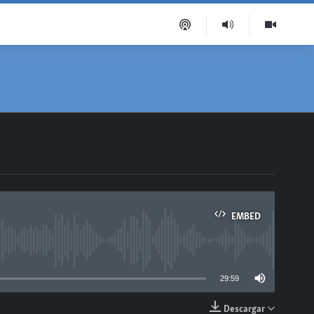
EMBED
able
29:59
Descargar