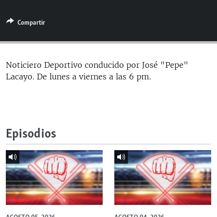
RADIO MARTÍ
Compartir
ESPECIALES
MULTIMEDIA
ESPECIALES
EDITORIALES
LA REALIDAD DE LA VIVIENDA EN CUBA
Noticiero Deportivo conducido por José "Pepe"
Lacayo. De lunes a viernes a las 6 pm.
SER VIEJO EN CUBA
SÍGUENOS
KENTU-CUBANO
LOS SANTOS DE HIALEAH
Episodios
DESINFORMACIÓN RUSA EN AMÉRICA LATINA
LA INVASIÓN DE RUSIA A UCRANIA