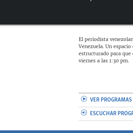
RADIO MARTÍ
ESPECIALES
MULTIMEDIA
ESPECIALES
EDITORIALES
LA REALIDAD DE LA VIVIENDA EN
El periodista venezolan
CUBA
Venezuela. Un espacio d
SER VIEJO EN CUBA
estructurado para que 
viernes a las 1:30 pm.
KENTU-CUBANO
LOS SANTOS DE HIALEAH
DESINFORMACIÓN RUSA EN
AMÉRICA LATINA
LA INVASIÓN DE RUSIA A UCRANIA
VER PROGRAMAS 
ESCUCHAR PROG