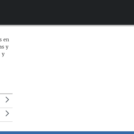
EMBED
s en
as y
 y