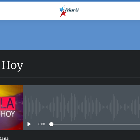
 Hoy
No media source currently avail
0:00
ntana