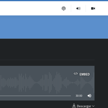
EMBED
able
30:00
Descargar