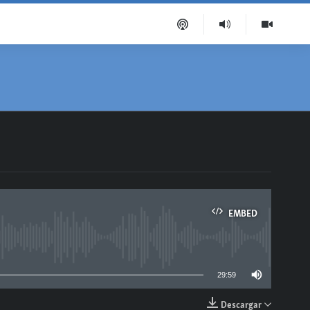
EMBED
able
29:59
Descargar