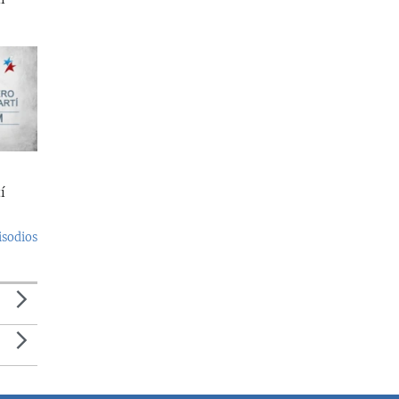
í
isodios