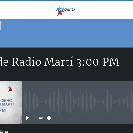
Í
 de Radio Martí 3:00 PM
No media source currently avail
0:00
ntana