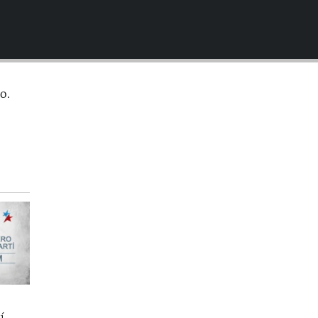
EMBED
o.
í