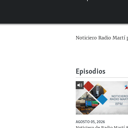
RADIO MARTÍ
ESPECIALES
MULTIMEDIA
ESPECIALES
EDITORIALES
LA REALIDAD DE LA VIVIENDA EN
Noticiero Radio Martí 
CUBA
SER VIEJO EN CUBA
KENTU-CUBANO
LOS SANTOS DE HIALEAH
Episodios
DESINFORMACIÓN RUSA EN
AMÉRICA LATINA
LA INVASIÓN DE RUSIA A UCRANIA
AGOSTO 05, 2026
Noticiero de Radio Martí 