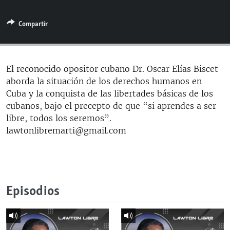
RADIO MARTÍ
Compartir
ESPECIALES
MULTIMEDIA
ESPECIALES
EDITORIALES
LA REALIDAD DE LA VIVIENDA EN CUBA
El reconocido opositor cubano Dr. Oscar Elías Biscet
aborda la situación de los derechos humanos en
SER VIEJO EN CUBA
SÍGUENOS
Cuba y la conquista de las libertades básicas de los
KENTU-CUBANO
cubanos, bajo el precepto de que “si aprendes a ser
libre, todos los seremos”.
LOS SANTOS DE HIALEAH
lawtonlibremarti@gmail.com
DESINFORMACIÓN RUSA EN AMÉRICA LATINA
LA INVASIÓN DE RUSIA A UCRANIA
Episodios