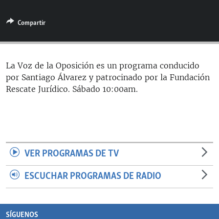
RADIO MARTÍ
Compartir
ESPECIALES
MULTIMEDIA
ESPECIALES
EDITORIALES
LA REALIDAD DE LA VIVIENDA EN CUBA
La Voz de la Oposición es un programa conducido
por Santiago Álvarez y patrocinado por la Fundación
SER VIEJO EN CUBA
SÍGUENOS
Rescate Jurídico. Sábado 10:00am.
KENTU-CUBANO
LOS SANTOS DE HIALEAH
DESINFORMACIÓN RUSA EN AMÉRICA LATINA
LA INVASIÓN DE RUSIA A UCRANIA
VER PROGRAMAS DE TV
ESCUCHAR PROGRAMAS DE RADIO
SÍGUENOS