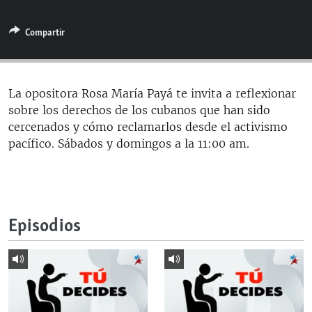
RADIO MARTÍ
Compartir
ESPECIALES
MULTIMEDIA
ESPECIALES
EDITORIALES
LA REALIDAD DE LA VIVIENDA EN CUBA
La opositora Rosa María Payá te invita a reflexionar
sobre los derechos de los cubanos que han sido
SER VIEJO EN CUBA
SÍGUENOS
cercenados y cómo reclamarlos desde el activismo
KENTU-CUBANO
pacífico. Sábados y domingos a la 11:00 am.
LOS SANTOS DE HIALEAH
DESINFORMACIÓN RUSA EN AMÉRICA LATINA
LA INVASIÓN DE RUSIA A UCRANIA
Episodios