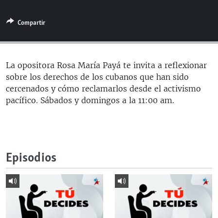
RADIO MARTÍ
Compartir
ESPECIALES
MULTIMEDIA
ESPECIALES
EDITORIALES
LA REALIDAD DE LA VIVIENDA EN CUBA
La opositora Rosa María Payá te invita a reflexionar
sobre los derechos de los cubanos que han sido
SER VIEJO EN CUBA
SÍGUENOS
cercenados y cómo reclamarlos desde el activismo
KENTU-CUBANO
pacífico. Sábados y domingos a la 11:00 am.
LOS SANTOS DE HIALEAH
DESINFORMACIÓN RUSA EN AMÉRICA LATINA
LA INVASIÓN DE RUSIA A UCRANIA
Episodios