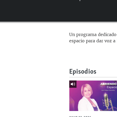
RADIO MARTÍ
ESPECIALES
MULTIMEDIA
ESPECIALES
EDITORIALES
LA REALIDAD DE LA VIVIENDA EN
Un programa dedicado a
CUBA
espacio para dar voz a
SER VIEJO EN CUBA
KENTU-CUBANO
LOS SANTOS DE HIALEAH
Episodios
DESINFORMACIÓN RUSA EN
AMÉRICA LATINA
LA INVASIÓN DE RUSIA A UCRANIA