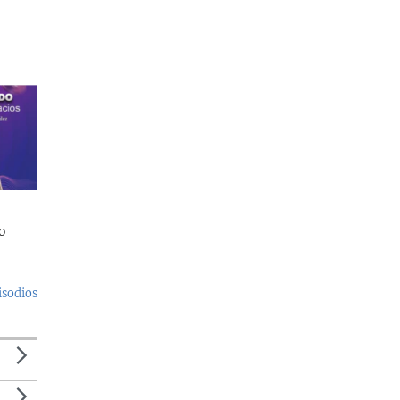
o
isodios