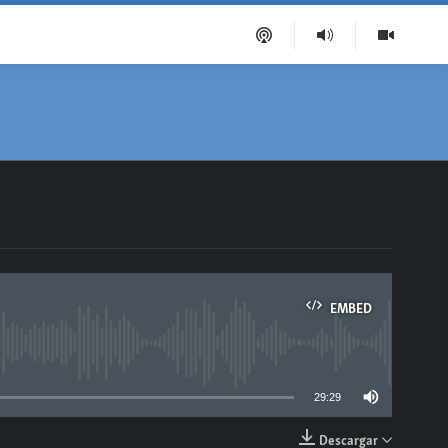
EMBED
able
29:29
Descargar