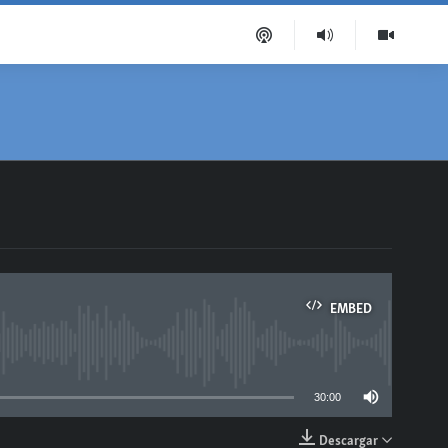
EMBED
able
30:00
Descargar