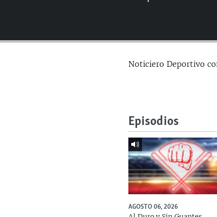
RADIO MARTÍ
ESPECIALES
MULTIMEDIA
ESPECIALES
EDITORIALES
LA REALIDAD DE LA VIVIENDA EN
Noticiero Deportivo co
CUBA
SER VIEJO EN CUBA
KENTU-CUBANO
LOS SANTOS DE HIALEAH
Episodios
DESINFORMACIÓN RUSA EN
AMÉRICA LATINA
LA INVASIÓN DE RUSIA A UCRANIA
AGOSTO 06, 2026
Al Duro y Sin Guantes