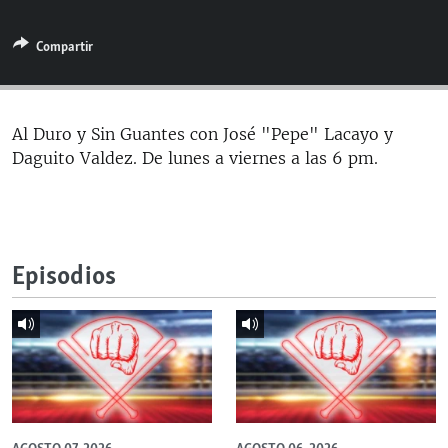
RADIO MARTÍ
Compartir
ESPECIALES
MULTIMEDIA
ESPECIALES
EDITORIALES
LA REALIDAD DE LA VIVIENDA EN CUBA
Al Duro y Sin Guantes con José "Pepe" Lacayo y
Daguito Valdez. De lunes a viernes a las 6 pm.
SER VIEJO EN CUBA
SÍGUENOS
KENTU-CUBANO
LOS SANTOS DE HIALEAH
Episodios
DESINFORMACIÓN RUSA EN AMÉRICA LATINA
LA INVASIÓN DE RUSIA A UCRANIA