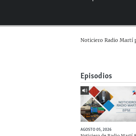
RADIO MARTÍ
ESPECIALES
MULTIMEDIA
ESPECIALES
EDITORIALES
LA REALIDAD DE LA VIVIENDA EN
Noticiero Radio Martí 
CUBA
SER VIEJO EN CUBA
KENTU-CUBANO
LOS SANTOS DE HIALEAH
Episodios
DESINFORMACIÓN RUSA EN
AMÉRICA LATINA
LA INVASIÓN DE RUSIA A UCRANIA
AGOSTO 05, 2026
Noticiero de Radio Martí 