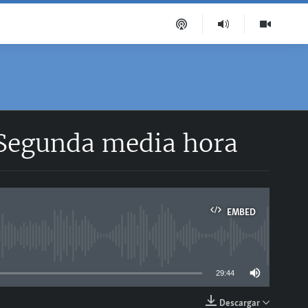
 Segunda media hora
EMBED
able
29:44
Descargar