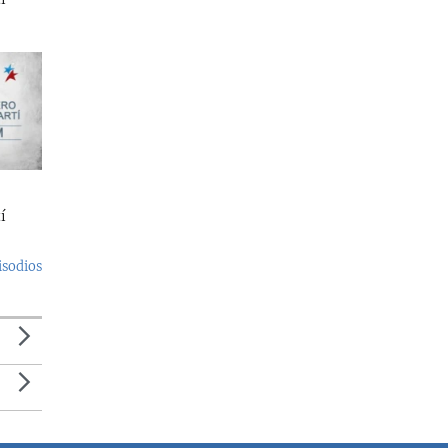
í
isodios