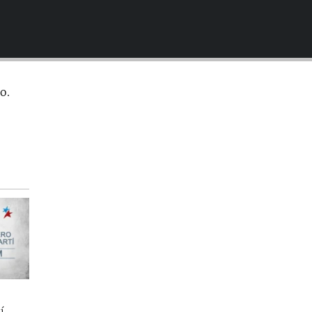
EMBED
o.
í