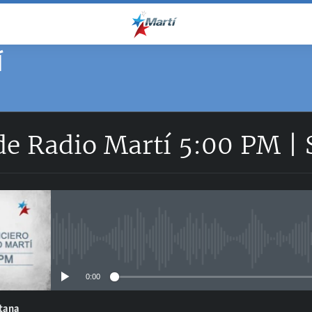
Í
 de Radio Martí 5:00 PM |
No media source currently avail
0:00
ntana