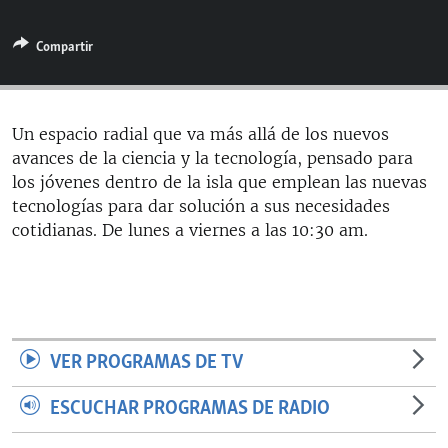
RADIO MARTÍ
Compartir
ESPECIALES
MULTIMEDIA
ESPECIALES
EDITORIALES
LA REALIDAD DE LA VIVIENDA EN CUBA
Un espacio radial que va más allá de los nuevos
avances de la ciencia y la tecnología, pensado para
SER VIEJO EN CUBA
SÍGUENOS
los jóvenes dentro de la isla que emplean las nuevas
KENTU-CUBANO
tecnologías para dar solución a sus necesidades
cotidianas. De lunes a viernes a las 10:30 am.
LOS SANTOS DE HIALEAH
DESINFORMACIÓN RUSA EN AMÉRICA LATINA
LA INVASIÓN DE RUSIA A UCRANIA
VER PROGRAMAS DE TV
ESCUCHAR PROGRAMAS DE RADIO