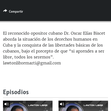
RADIO MARTÍ
Compartir
ESPECIALES
MULTIMEDIA
ESPECIALES
EDITORIALES
LA REALIDAD DE LA VIVIENDA EN CUBA
El reconocido opositor cubano Dr. Oscar Elías Biscet
aborda la situación de los derechos humanos en
SER VIEJO EN CUBA
SÍGUENOS
Cuba y la conquista de las libertades básicas de los
KENTU-CUBANO
cubanos, bajo el precepto de que “si aprendes a ser
libre, todos los seremos”.
LOS SANTOS DE HIALEAH
lawtonlibremarti@gmail.com
DESINFORMACIÓN RUSA EN AMÉRICA LATINA
LA INVASIÓN DE RUSIA A UCRANIA
Episodios