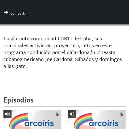
RADIO MARTÍ
Compartir
ESPECIALES
MULTIMEDIA
ESPECIALES
EDITORIALES
LA REALIDAD DE LA VIVIENDA EN CUBA
La vibrante comunidad LGBTI de Cuba, sus
principales activistas, proyectos y retos en este
SER VIEJO EN CUBA
SÍGUENOS
programa conducido por el galardonado cineasta
KENTU-CUBANO
cubanoamericano Joe Cardona. Sábados y domingos
a las 9am.
LOS SANTOS DE HIALEAH
DESINFORMACIÓN RUSA EN AMÉRICA LATINA
LA INVASIÓN DE RUSIA A UCRANIA
Episodios