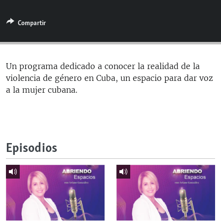
RADIO MARTÍ
Compartir
ESPECIALES
MULTIMEDIA
ESPECIALES
EDITORIALES
LA REALIDAD DE LA VIVIENDA EN CUBA
Un programa dedicado a conocer la realidad de la
violencia de género en Cuba, un espacio para dar voz
SER VIEJO EN CUBA
SÍGUENOS
a la mujer cubana.
KENTU-CUBANO
LOS SANTOS DE HIALEAH
DESINFORMACIÓN RUSA EN AMÉRICA LATINA
Episodios
LA INVASIÓN DE RUSIA A UCRANIA