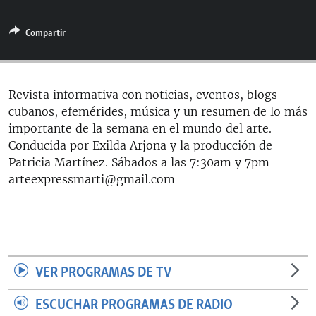
RADIO MARTÍ
Compartir
ESPECIALES
MULTIMEDIA
ESPECIALES
EDITORIALES
LA REALIDAD DE LA VIVIENDA EN CUBA
Revista informativa con noticias, eventos, blogs
cubanos, efemérides, música y un resumen de lo más
SER VIEJO EN CUBA
SÍGUENOS
importante de la semana en el mundo del arte.
KENTU-CUBANO
Conducida por Exilda Arjona y la producción de
Patricia Martínez. Sábados a las 7:30am y 7pm
LOS SANTOS DE HIALEAH
arteexpressmarti@gmail.com
DESINFORMACIÓN RUSA EN AMÉRICA LATINA
LA INVASIÓN DE RUSIA A UCRANIA
VER PROGRAMAS DE TV
ESCUCHAR PROGRAMAS DE RADIO