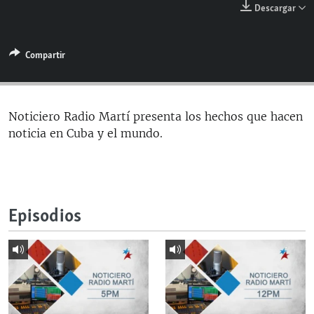
Descargar
RADIO MARTÍ
ESPECIALES
Compartir
MULTIMEDIA
ESPECIALES
EDITORIALES
LA REALIDAD DE LA VIVIENDA EN CUBA
SER VIEJO EN CUBA
Noticiero Radio Martí presenta los hechos que hacen
SÍGUENOS
noticia en Cuba y el mundo.
KENTU-CUBANO
LOS SANTOS DE HIALEAH
DESINFORMACIÓN RUSA EN AMÉRICA LATINA
Episodios
LA INVASIÓN DE RUSIA A UCRANIA