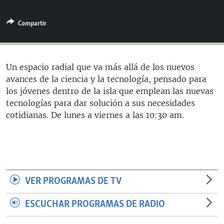
RADIO MARTÍ
Compartir
ESPECIALES
MULTIMEDIA
ESPECIALES
EDITORIALES
LA REALIDAD DE LA VIVIENDA EN CUBA
Un espacio radial que va más allá de los nuevos
avances de la ciencia y la tecnología, pensado para
SER VIEJO EN CUBA
SÍGUENOS
los jóvenes dentro de la isla que emplean las nuevas
KENTU-CUBANO
tecnologías para dar solución a sus necesidades
cotidianas. De lunes a viernes a las 10:30 am.
LOS SANTOS DE HIALEAH
DESINFORMACIÓN RUSA EN AMÉRICA LATINA
LA INVASIÓN DE RUSIA A UCRANIA
VER PROGRAMAS DE TV
ESCUCHAR PROGRAMAS DE RADIO