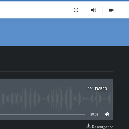
EMBED
able
29:52
Descargar