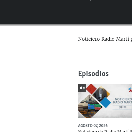
RADIO MARTÍ
ESPECIALES
MULTIMEDIA
ESPECIALES
EDITORIALES
LA REALIDAD DE LA VIVIENDA EN
Noticiero Radio Martí 
CUBA
SER VIEJO EN CUBA
KENTU-CUBANO
LOS SANTOS DE HIALEAH
Episodios
DESINFORMACIÓN RUSA EN
AMÉRICA LATINA
LA INVASIÓN DE RUSIA A UCRANIA
AGOSTO 07, 2026
Noticiero de Radio Martí 