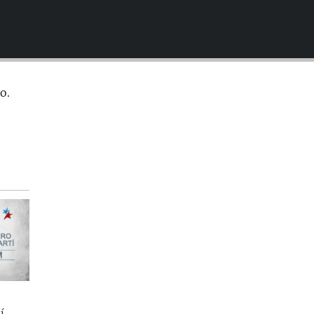
EMBED
o.
í