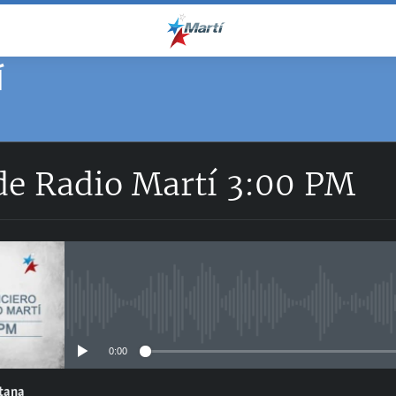
Í
 de Radio Martí 3:00 PM
No media source currently avail
0:00
ntana