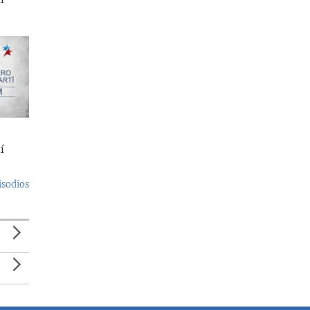
í
isodios