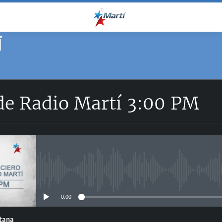
Í
 de Radio Martí 3:00 PM
No media source currently avail
0:00
ntana