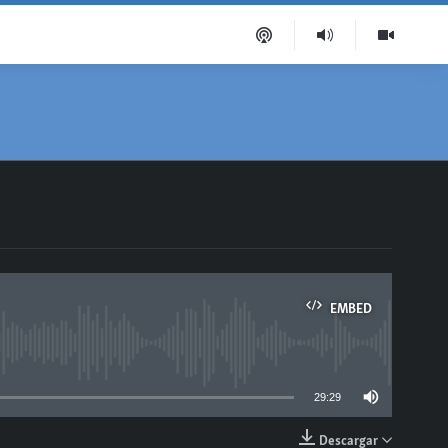
EMBED
able
29:29
Descargar