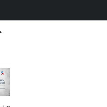
EMBED
o.
í 8:00