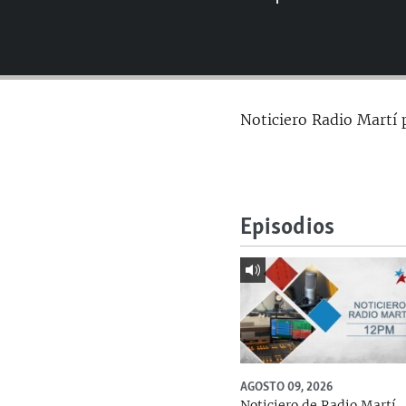
RADIO MARTÍ
ESPECIALES
MULTIMEDIA
ESPECIALES
EDITORIALES
LA REALIDAD DE LA VIVIENDA EN
Noticiero Radio Martí 
CUBA
SER VIEJO EN CUBA
KENTU-CUBANO
LOS SANTOS DE HIALEAH
Episodios
DESINFORMACIÓN RUSA EN
AMÉRICA LATINA
LA INVASIÓN DE RUSIA A UCRANIA
AGOSTO 09, 2026
Noticiero de Radio Martí