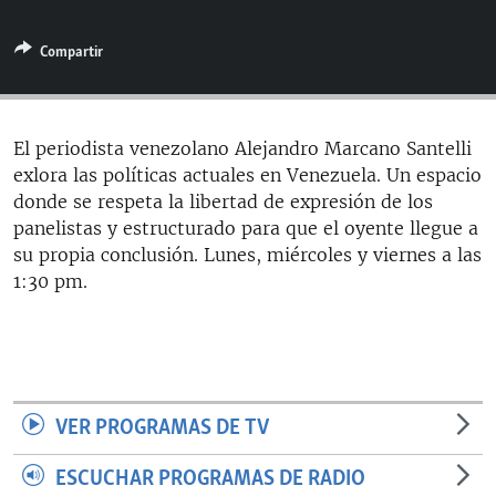
RADIO MARTÍ
Compartir
ESPECIALES
MULTIMEDIA
ESPECIALES
EDITORIALES
LA REALIDAD DE LA VIVIENDA EN CUBA
El periodista venezolano Alejandro Marcano Santelli
exlora las políticas actuales en Venezuela. Un espacio
SER VIEJO EN CUBA
SÍGUENOS
donde se respeta la libertad de expresión de los
KENTU-CUBANO
panelistas y estructurado para que el oyente llegue a
su propia conclusión. Lunes, miércoles y viernes a las
LOS SANTOS DE HIALEAH
1:30 pm.
DESINFORMACIÓN RUSA EN AMÉRICA LATINA
LA INVASIÓN DE RUSIA A UCRANIA
VER PROGRAMAS DE TV
ESCUCHAR PROGRAMAS DE RADIO