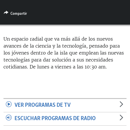
RADIO MARTÍ
Compartir
ESPECIALES
MULTIMEDIA
ESPECIALES
EDITORIALES
LA REALIDAD DE LA VIVIENDA EN CUBA
Un espacio radial que va más allá de los nuevos
avances de la ciencia y la tecnología, pensado para
SER VIEJO EN CUBA
SÍGUENOS
los jóvenes dentro de la isla que emplean las nuevas
KENTU-CUBANO
tecnologías para dar solución a sus necesidades
cotidianas. De lunes a viernes a las 10:30 am.
LOS SANTOS DE HIALEAH
DESINFORMACIÓN RUSA EN AMÉRICA LATINA
LA INVASIÓN DE RUSIA A UCRANIA
VER PROGRAMAS DE TV
ESCUCHAR PROGRAMAS DE RADIO