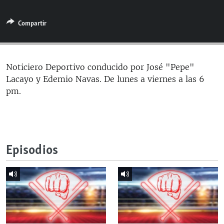
RADIO MARTÍ
Compartir
ESPECIALES
MULTIMEDIA
ESPECIALES
EDITORIALES
LA REALIDAD DE LA VIVIENDA EN CUBA
Noticiero Deportivo conducido por José "Pepe"
Lacayo y Edemio Navas. De lunes a viernes a las 6
SER VIEJO EN CUBA
SÍGUENOS
pm.
KENTU-CUBANO
LOS SANTOS DE HIALEAH
DESINFORMACIÓN RUSA EN AMÉRICA LATINA
Episodios
LA INVASIÓN DE RUSIA A UCRANIA