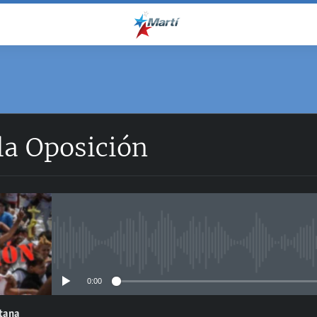
la Oposición
No media source currently avail
0:00
ntana