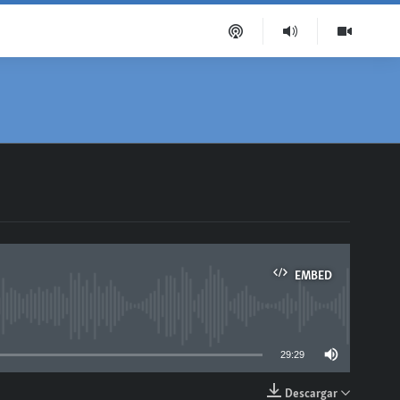
EMBED
able
29:29
Descargar