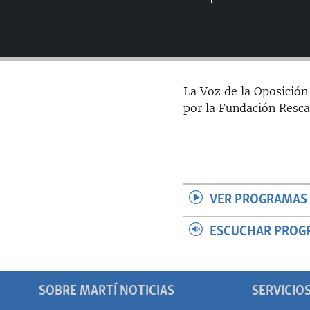
RADIO MARTÍ
ESPECIALES
MULTIMEDIA
ESPECIALES
EDITORIALES
LA REALIDAD DE LA VIVIENDA EN
La Voz de la Oposición
CUBA
por la Fundación Resca
SER VIEJO EN CUBA
KENTU-CUBANO
LOS SANTOS DE HIALEAH
DESINFORMACIÓN RUSA EN
VER PROGRAMAS 
AMÉRICA LATINA
LA INVASIÓN DE RUSIA A UCRANIA
ESCUCHAR PROG
SOBRE MARTÍ NOTICIAS
SERVICIO