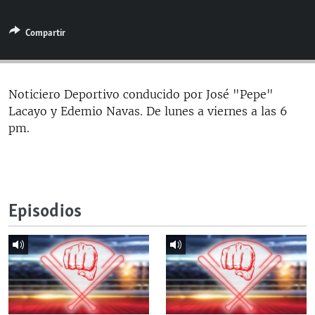
RADIO MARTÍ
Compartir
ESPECIALES
MULTIMEDIA
ESPECIALES
EDITORIALES
LA REALIDAD DE LA VIVIENDA EN CUBA
Noticiero Deportivo conducido por José "Pepe"
Lacayo y Edemio Navas. De lunes a viernes a las 6
SER VIEJO EN CUBA
SÍGUENOS
pm.
KENTU-CUBANO
LOS SANTOS DE HIALEAH
DESINFORMACIÓN RUSA EN AMÉRICA LATINA
Episodios
LA INVASIÓN DE RUSIA A UCRANIA